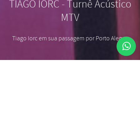
TIAGO IORC - Turnê Acústico
MTV
Tiago Iorc em sua passagem por Porto Alegre.
Tiago Iorczeski, nasceu em Brasília, tem 33 anos, é
cantor, compositor e produtor musical e, ao longo
de sua trajetória, morou em várias cidades e
países, entre eles Passo Fundo (RS), Curitiba (PR),
São Paulo (SP), Rio de Janeiro (RJ), Londres
(Inglaterra), Nova Iorque e Los Angeles (EUA).