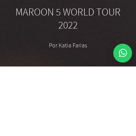
MAROON 5 WORLD TOUR
2022
Por Katia Farias
O primeiro grande show internacional pós
pandemia trouxe a Porto Alegre, pela segunda vez,
o grupo californiano Maroon 5.
A história da banda teve início em 1994, enquanto