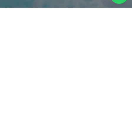
Mickey, Minnie e seus amigos retornam aos palcos
gaúchos com o espetáculo Disney On Ice –
Descobrindo Aventuras. Com mais de 50
personagens, que fazem uma divertida viagem
pelas histórias mais emblemáticas da Disney, a
apresentação é divida em 5 atos que misturam
inspiração, coragem e determinação através das
aventuras de Anna e Elsa, Ariel, Bela, Moana e
Rapunzel.
As apresentações acontecem dos dias 24 a 29 de